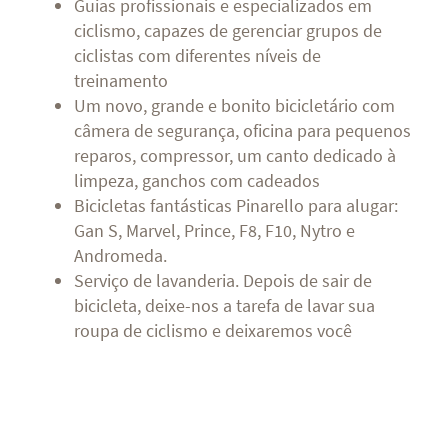
Guias profissionais e especializados em
ciclismo, capazes de gerenciar grupos de
ciclistas com diferentes níveis de
treinamento
Um novo, grande e bonito bicicletário com
câmera de segurança, oficina para pequenos
reparos, compressor, um canto dedicado à
limpeza, ganchos com cadeados
Bicicletas fantásticas Pinarello para alugar:
Gan S, Marvel, Prince, F8, F10, Nytro e
Andromeda.
Serviço de lavanderia. Depois de sair de
bicicleta, deixe-nos a tarefa de lavar sua
roupa de ciclismo e deixaremos você
encontrá-lo limpa na manhã seguinte,
pronto para ser usado.
Academia de ginastica panorâmica com vista
para o mar, com equipamento Technogym