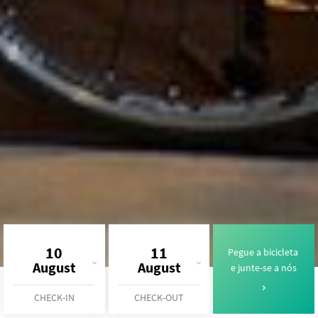
10
11
Pegue a bicicleta
August
August
e junte-se a nós
CHECK-IN
CHECK-OUT