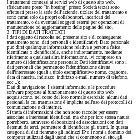
I trattamenti connessi ai servizi web di questo sito web,
(fisicamente posto "in hosting" presso Società terza) sono
effettuati presso la sede dell’azienda, titolare del trattamento e
sono curati solo da propri collaboratori, incaricati del
trattamento, o da eventuali soggetti esterni per operazioni di
manutenzione od aggiornamento delle pagine del sito.
3. TIPI DI DATI TRATTATI
I dati oggetto di raccolta nel presente sito e di conseguente
trattamento sono: dati personali e identificativi: Dato personale
può dirsi qualunque informazione relativa a persona fisica,
identificata o identificabile, anche indirettamente, mediante
riferimento a qualsiasi altra informazione, ivi compreso un
numero di identificazione personale; Dati identificativi sono i
dati personali che permettono l'identificazione diretta
dell'interessato (quali a titolo esemplificativo nome, cognome,
data di nascita, indirizzo, indirizzo e-mail, numero di telefono,
ecc...);
Dati di navigazione: I sistemi informatici e le procedure
software preposte al funzionamento di questo sito web
acquisiscono, nel corso del loro normale esercizio, alcuni dati
personali la cui trasmissione è implicita nell'uso dei protocolli di
comunicazione e di internet.
Si tratta di informazioni che non sono raccolte per essere
associate a interessati identificati, ma che per loro stessa natura
potrebbero, attraverso elaborazioni ed associazioni con dati
detenuti da terzi, permettere di identificare gli utenti. In questa
categoria di dati rientrano gli indirizzi IP o i nomi a dominio dei
computer utilizzati dagli utenti che si connettono al sito, gli