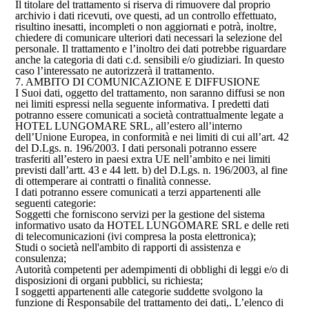
Il titolare del trattamento si riserva di rimuovere dal proprio
archivio i dati ricevuti, ove questi, ad un controllo effettuato,
risultino inesatti, incompleti o non aggiornati e potrà, inoltre,
chiedere di comunicare ulteriori dati necessari la selezione del
personale. Il trattamento e l’inoltro dei dati potrebbe riguardare
anche la categoria di dati c.d. sensibili e/o giudiziari. In questo
caso l’interessato ne autorizzerà il trattamento.
7. AMBITO DI COMUNICAZIONE E DIFFUSIONE
I Suoi dati, oggetto del trattamento, non saranno diffusi se non
nei limiti espressi nella seguente informativa. I predetti dati
potranno essere comunicati a società contrattualmente legate a
HOTEL LUNGOMARE SRL, all’estero all’interno
dell’Unione Europea, in conformità e nei limiti di cui all’art. 42
del D.Lgs. n. 196/2003. I dati personali potranno essere
trasferiti all’estero in paesi extra UE nell’ambito e nei limiti
previsti dall’artt. 43 e 44 lett. b) del D.Lgs. n. 196/2003, al fine
di ottemperare ai contratti o finalità connesse.
I dati potranno essere comunicati a terzi appartenenti alle
seguenti categorie:
Soggetti che forniscono servizi per la gestione del sistema
informativo usato da HOTEL LUNGOMARE SRL e delle reti
di telecomunicazioni (ivi compresa la posta elettronica);
Studi o società nell'ambito di rapporti di assistenza e
consulenza;
Autorità competenti per adempimenti di obblighi di leggi e/o di
disposizioni di organi pubblici, su richiesta;
I soggetti appartenenti alle categorie suddette svolgono la
funzione di Responsabile del trattamento dei dati,. L’elenco di