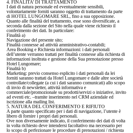
4. FINALITA’ DI TRATTAMENTO
I dati di natura personale ed eventualmente sensibili,
volontariamente forniti saranno oggetto di trattamento da parte
di HOTEL LUNGOMARE SRL, fino a sua opposizione.
Quanto alle finalità del trattamento, esse sono diversificate, a
seconda dalla sezione del Sito nella quale viene richiesto il
conferimento dei dati. In particolare:
Finalità a)
Navigazione del presente sito;
Finalità connesse ad attività amministrativo-contabili;
Area Booking e Richiesta informazioni: i dati personali
dell’utente verranno trattati per finalità connesse alla richiesta di
informazioni inoltrata e gestione della Sua prenotazione presso
Hotel Lungomare;
Finalità b)
Marketing: previo consenso esplicito i dati personali da lei
forniti saranno trattati da Hotel Lungomare e dalle altre società
controllate/collegate (a cui i dati saranno comunicati) allo scopo
di invio di newsletter, attività informativa e
commerciale/promozionale su prodotti/servizi o iniziative, invito
ad eventi etc. –tramite inserimento nel CRM aziendale ed
iscrizione alla mailing list.
5. NATURA DEL CONFERIMENTO E RIFIUTO
A parte quanto specificato per i dati di navigazione, l’utente è
libero di fornire i propri dati personali.
Ove non diversamente indicato, il conferimento dei dati di volta
in volta richiesto deve intendersi facoltativo ma necessario per
lo scopo di perfezionare le procedure di prenotazioni / richiesta