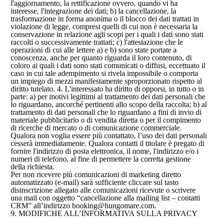
l'aggiornamento, la rettificazione ovvero, quando vi ha
interesse, l'integrazione dei dati; b) la cancellazione, la
trasformazione in forma anonima o il blocco dei dati trattati in
violazione di legge, compresi quelli di cui non è necessaria la
conservazione in relazione agli scopi per i quali i dati sono stati
raccolti o successivamente trattati; c) l'attestazione che le
operazioni di cui alle lettere a) e b) sono state portate a
conoscenza, anche per quanto riguarda il loro contenuto, di
coloro ai quali i dati sono stati comunicati o diffusi, eccettuato il
caso in cui tale adempimento si rivela impossibile o comporta
un impiego di mezzi manifestamente sproporzionato rispetto al
diritto tutelato. 4. L'interessato ha diritto di opporsi, in tutto o in
parte: a) per motivi legittimi al trattamento dei dati personali che
lo riguardano, ancorché pertinenti allo scopo della raccolta; b) al
trattamento di dati personali che lo riguardano a fini di invio di
materiale pubblicitario o di vendita diretta o per il compimento
di ricerche di mercato o di comunicazione commerciale.
Qualora non voglia essere più contattato, l’uso dei dati personali
cesserà immediatamente. Qualora contatti il titolare è pregato di
fornire l'indirizzo di posta elettronica, il nome, l'indirizzo e/o i
numeri di telefono, al fine di permettere la corretta gestione
della richiesta.
Per non ricevere più comunicazioni di marketing diretto
automatizzato (e-mail) sarà sufficiente cliccare sul tasto
disinscrizione allegato alle comunicazioni ricevute o scrivere
una mail con oggetto “cancellazione alla mailing list – contatti
CRM” all’indirizzo booking@hungomare.com.
9. MODIFICHE ALL’INFORMATIVA SULLA PRIVACY