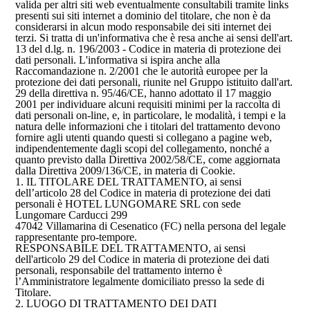
valida per altri siti web eventualmente consultabili tramite links
presenti sui siti internet a dominio del titolare, che non è da
considerarsi in alcun modo responsabile dei siti internet dei
terzi. Si tratta di un'informativa che è resa anche ai sensi dell'art.
13 del d.lg. n. 196/2003 - Codice in materia di protezione dei
dati personali. L'informativa si ispira anche alla
Raccomandazione n. 2/2001 che le autorità europee per la
protezione dei dati personali, riunite nel Gruppo istituito dall'art.
29 della direttiva n. 95/46/CE, hanno adottato il 17 maggio
2001 per individuare alcuni requisiti minimi per la raccolta di
dati personali on-line, e, in particolare, le modalità, i tempi e la
natura delle informazioni che i titolari del trattamento devono
fornire agli utenti quando questi si collegano a pagine web,
indipendentemente dagli scopi del collegamento, nonché a
quanto previsto dalla Direttiva 2002/58/CE, come aggiornata
dalla Direttiva 2009/136/CE, in materia di Cookie.
1. IL TITOLARE DEL TRATTAMENTO, ai sensi
dell’articolo 28 del Codice in materia di protezione dei dati
personali è HOTEL LUNGOMARE SRL con sede
Lungomare Carducci 299
47042 Villamarina di Cesenatico (FC) nella persona del legale
rappresentante pro-tempore.
RESPONSABILE DEL TRATTAMENTO, ai sensi
dell'articolo 29 del Codice in materia di protezione dei dati
personali, responsabile del trattamento interno è
l’Amministratore legalmente domiciliato presso la sede di
Titolare.
2. LUOGO DI TRATTAMENTO DEI DATI