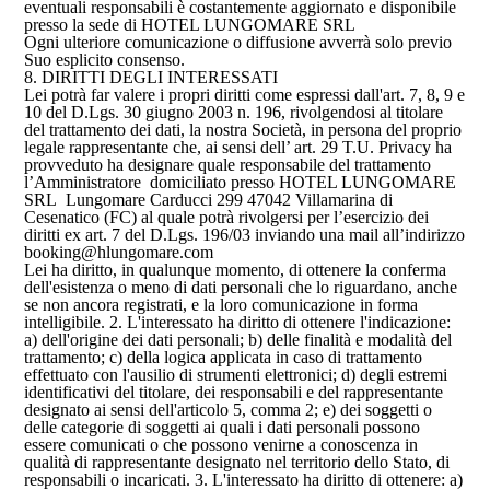
eventuali responsabili è costantemente aggiornato e disponibile
presso la sede di HOTEL LUNGOMARE SRL
Ogni ulteriore comunicazione o diffusione avverrà solo previo
Suo esplicito consenso.
8. DIRITTI DEGLI INTERESSATI
Lei potrà far valere i propri diritti come espressi dall'art. 7, 8, 9 e
10 del D.Lgs. 30 giugno 2003 n. 196, rivolgendosi al titolare
del trattamento dei dati, la nostra Società, in persona del proprio
legale rappresentante che, ai sensi dell’ art. 29 T.U. Privacy ha
provveduto ha designare quale responsabile del trattamento
l’Amministratore domiciliato presso HOTEL LUNGOMARE
SRL Lungomare Carducci 299 47042 Villamarina di
Cesenatico (FC) al quale potrà rivolgersi per l’esercizio dei
diritti ex art. 7 del D.Lgs. 196/03 inviando una mail all’indirizzo
booking@hlungomare.com
Lei ha diritto, in qualunque momento, di ottenere la conferma
dell'esistenza o meno di dati personali che lo riguardano, anche
se non ancora registrati, e la loro comunicazione in forma
intelligibile. 2. L'interessato ha diritto di ottenere l'indicazione:
a) dell'origine dei dati personali; b) delle finalità e modalità del
trattamento; c) della logica applicata in caso di trattamento
effettuato con l'ausilio di strumenti elettronici; d) degli estremi
identificativi del titolare, dei responsabili e del rappresentante
designato ai sensi dell'articolo 5, comma 2; e) dei soggetti o
delle categorie di soggetti ai quali i dati personali possono
essere comunicati o che possono venirne a conoscenza in
qualità di rappresentante designato nel territorio dello Stato, di
responsabili o incaricati. 3. L'interessato ha diritto di ottenere: a)