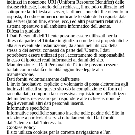
indirizzi in notazione URI (Uniform Resource Identifier) delle
risorse richieste, l'orario della richiesta, il metodo utilizzato nel
sottoporre la richiesta al server, la dimensione del file ottenuto in
risposta, il codice numerico indicante lo stato della risposta data
dal server (buon fine, errore, ecc.) ed altri parametri relativi al
sistema operativo e all'ambiente informatico dell'utente.
Difesa in giudizio
I Dati Personali dell’Utente possono essere utilizzati per la
difesa da parte del Titolare in giudizio o nelle fasi propedeutiche
alla sua eventuale instaurazione, da abusi nell'utilizzo della
stessa o dei servizi connessi da parte dell’Utente. I dati
potrebbero essere utilizzati per l'accertamento di responsabilità
in caso di ipotetici reati informatici ai danni del sito.
Manutenzione. I Dati Personali dell’Utente possono essere
trattati con modalità e finalità aggiuntive legate alla
manutenzione.
Dati forniti volontariamente dall'utente
L'invio facoltativo, esplicito e volontario di posta elettronica agli
indirizzi indicati su questo sito e/o la compilazione di form di
raccolta dati, comporta la successiva acquisizione dell'indirizzo
del mittente, necessario per rispondere alle richieste, nonché
degli eventuali altri dati personali inseriti.
Informative specifiche
Informative specifiche saranno inserite nelle pagine del Sito in
relazione a particolari servizi o trattamenti dei Dati forniti
dall’Utente o dall’Interessato.
Cookies Policy
Il sito utilizza cookies per la corretta navigazione e l’an