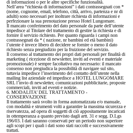
di informazioni o per le altre specifiche funzionalità.
Nell’area “richiesta di informazioni” i dati contrassegnati con *
(nome, cognome, email, telefono, città, arrivo, partenza e nr di
adulti) sono necessari per inoltrare richiesta di informazioni e
perfezionare la sua prenotazione presso Hotel Lungomare.
Il mancato conferimento del dato personale da parte dell’utente
impedisce al Titolare del trattamento di gestire la richiesta e di
fornire il servizio richiesto. Per quanto riguarda i campi non
contrassegnati da * ( nazione, nr bambini ed età bambini)
l’utente è invece libero di decidere se fornire o meno il dato
richiesto senza pregiudizio per la fruizione del servizio.
Il consenso al trattamento dei propri dati personali per finalità di
marketing ( ricezione di newsletter, inviti ad eventi e materiale
promozionale) è sempre facoltativo ma necessario: il mancato
consenso non pregiudica la possibilità di navigare sul sito,
tuttavia impedisce l’inserimento del contatto dell’utente nella
mailing list aziendale ed impedisce a HOTEL LUNGOMARE
SRL l’invio di newsletter, comunicazioni pubblicitarie, proposte
commerciali, inviti ad eventi e notizie.
6. MODALITA’ DEL TRATTAMENTO -
CONSERVAZIONE
Il trattamento sarà svolto in forma automatizzata e/o manuale,
con modalità e strumenti volti a garantire la massima sicurezza e
riservatezza, ad opera di soggetti di ciò appositamente incaricati
in ottemperanza a quanto previsto dagli artt. 31 e segg. D.Lgs
196/03. I dati saranno conservati per un periodo non superiore
agli scopi per i quali i dati sono stati raccolti e successivamente
trattati.