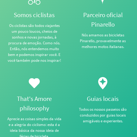
Somos ciclistas
Parceiro oficial
Pinarello
Os ciclistas são todos viajantes
um pouco loucos, cheios de
Nós amamos as bicicletas
sonhos e novas jornadas, à
Pinarello, provavelmente as
procura de emoção. Como nós.
melhores motos italianas.
Então, nós entendemos muito
bem e podemos inspirar você. E
você também pode nos inspirar!
That's Amore
Guias locais
philosophy
Todos os nossos passeios são
conduzidos por guias locais
Aprecie as coisas simples da vida
amigáveis e experientes.
e a alegria do ciclismo: esta é a
ideia básica da nossa ideia de
férias de bicicleta.