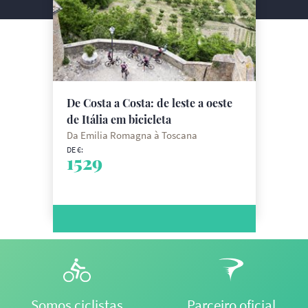
De Costa a Costa: de leste a oeste
de Itália em bicicleta
Da Emilia Romagna à Toscana
DE €:
1529
Somos ciclistas
Parceiro oficial