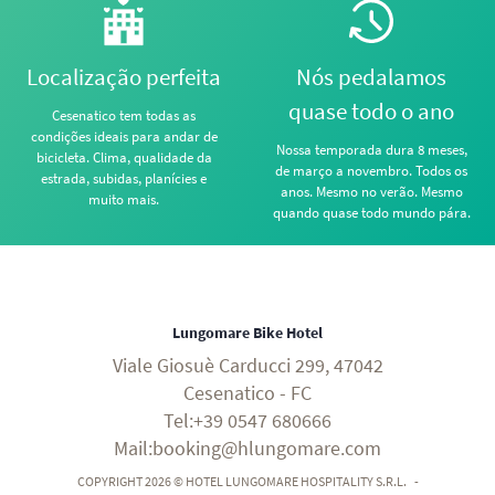
Localização perfeita
Nós pedalamos
quase todo o ano
Cesenatico tem todas as
condições ideais para andar de
Nossa temporada dura 8 meses,
bicicleta. Clima, qualidade da
de março a novembro. Todos os
estrada, subidas, planícies e
anos. Mesmo no verão. Mesmo
muito mais.
quando quase todo mundo pára.
Lungomare Bike Hotel
Viale Giosuè Carducci 299, 47042
Cesenatico - FC
Tel:+39 0547 680666
Mail:booking@hlungomare.com
COPYRIGHT 2026 © HOTEL LUNGOMARE HOSPITALITY S.R.L.
-