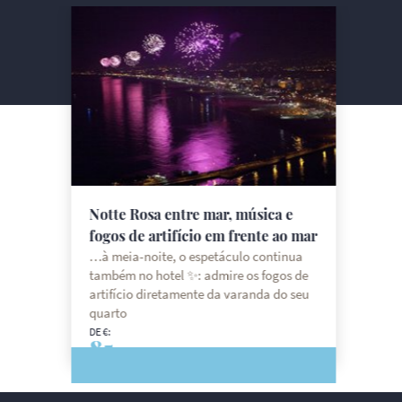
Notte Rosa entre mar, música e
fogos de artifício em frente ao mar
…à meia-noite, o espetáculo continua
também no hotel ✨: admire os fogos de
artifício diretamente da varanda do seu
quarto
DE €:
85